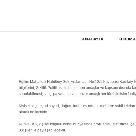
ANASAYFA
KORUMA 
Eğitim Mahallesi Nahitbey Sok. Arslan apt. No:12/1 Kuyubaşı Kadıköy 
bilgilerini, Gizlilik Politikası ile belirlenen amaçlar ve kapsam dışında
sunulabilmesi, satış, pazarlama ve benzer amaçlı her türlü iletişim faali
Kişisel bilgiler; ad soyad, doğum tarihi, ev adresi, mobil ve sabit telefo
olarak anılacaktır.
KEMİTEKS, kişisel bilgileri kendi bünyesinde profilleme, istatistiksel ça
3.kişiler ile paylaşabilecektir.