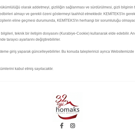
ma yükümlülüğü olarak addetmeyi, gizliliğin sağlanması ve sürdürülmesi, gizli bilgi
i tedbirleri almayı ve gerekli özeni göstermeyi taahhüt etmektedir. KEMİTEKS'in gere
ü kişilerin eline geçmesi durumunda, KEMİTEKS'in herhangi bir sorumluluğu olmayaca
bilgileri, teknik bir iletişim dosyasını (Kurabiye-Cookie) kullanarak elde edebilir. A
e tarayıcı ayarlarını değiştirebilirler.
 sisteme giriş yaparak güncelleyebilirler. Bu konuda taleplerinizi ayrıca Websitemizde y
kümlerini kabul etmiş sayılacaktır.