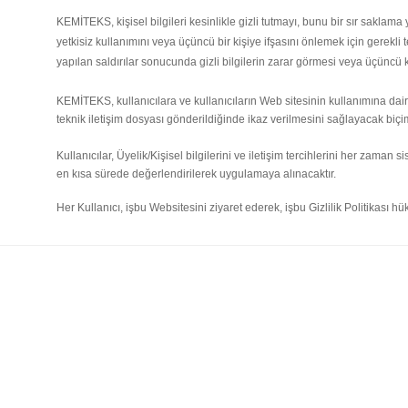
KEMİTEKS, kişisel bilgileri kesinlikle gizli tutmayı, bunu bir sır sakla
yetkisiz kullanımını veya üçüncü bir kişiye ifşasını önlemek için gerekl
yapılan saldırılar sonucunda gizli bilgilerin zarar görmesi veya üçünc
KEMİTEKS, kullanıcılara ve kullanıcıların Web sitesinin kullanımına dair 
teknik iletişim dosyası gönderildiğinde ikaz verilmesini sağlayacak biçimd
Kullanıcılar, Üyelik/Kişisel bilgilerini ve iletişim tercihlerini her zaman
en kısa sürede değerlendirilerek uygulamaya alınacaktır.
Her Kullanıcı, işbu Websitesini ziyaret ederek, işbu Gizlilik Politikası hü