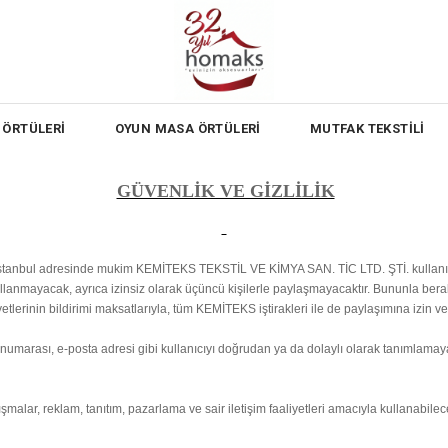
ÖRTÜLERİ
OYUN MASA ÖRTÜLERİ
MUTFAK TEKSTİLİ
GÜVENLİK VE GİZLİLİK
İstanbul adresinde mukim KEMİTEKS TEKSTİL VE KİMYA SAN. TİC LTD. ŞTİ. kullanıcı
 kullanmayacak, ayrıca izinsiz olarak üçüncü kişilerle paylaşmayacaktır. Bununla bera
yetlerinin bildirimi maksatlarıyla, tüm KEMİTEKS iştirakleri ile de paylaşımına izin v
n numarası, e-posta adresi gibi kullanıcıyı doğrudan ya da dolaylı olarak tanımlamaya y
lışmalar, reklam, tanıtım, pazarlama ve sair iletişim faaliyetleri amacıyla kullanabi