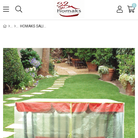
0
HOMAKS SALINCAK (245X125) KORUMA ÖRTÜSÜ