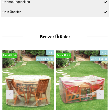
Ödeme Seçenekleri
Ürün Önerileri
Benzer Ürünler
%4
%12
nü
Fırsat Ürünü
Fırsat Ürünü
İndirim
İndirim
Ücretsiz Kargo
Ücretsiz Kargo
%4İndirim
%12İndirim