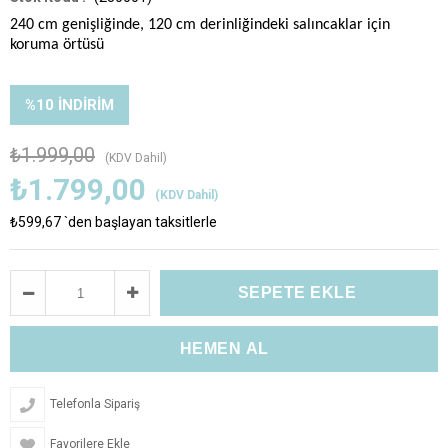
240 cm genişliğinde, 120 cm derinliğindeki salıncaklar için 
koruma örtüsü
%
10
İNDIRIM
₺1.999,00
(KDV Dahil)
₺1.799,00
(KDV Dahil)
₺599,67
`den başlayan taksitlerle
Telefonla Sipariş
Favorilere Ekle